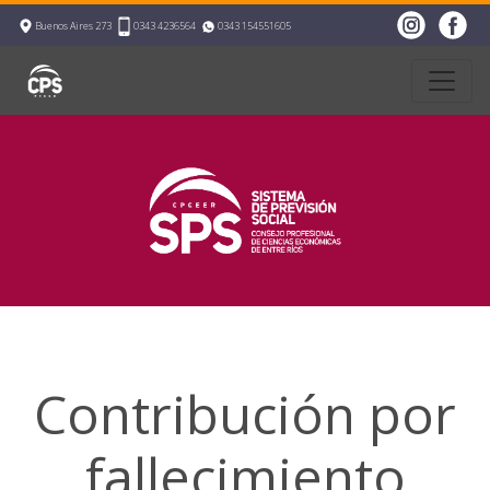
Buenos Aires 273
0343 4236564
0343 154551605
Contribución por
fallecimiento