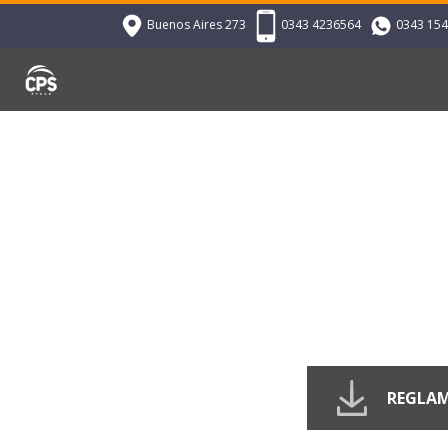
Buenos Aires 273
0343 4236564
0343 15
REGLAM