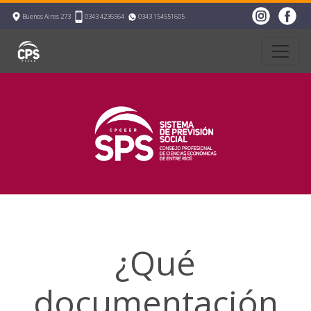
Buenos Aires 273
0343 4236564
0343 154551605
¿Qué
documentación