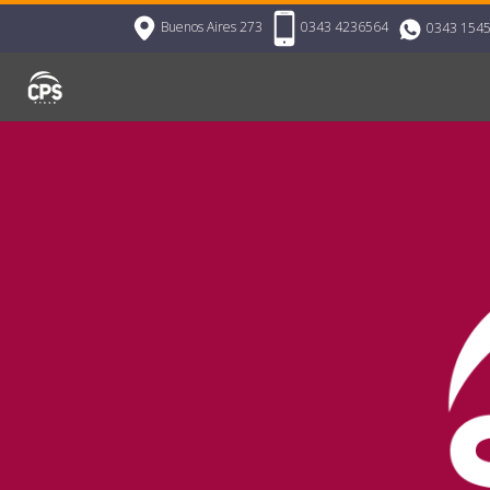
Buenos Aires 273
0343 4236564
0343 154