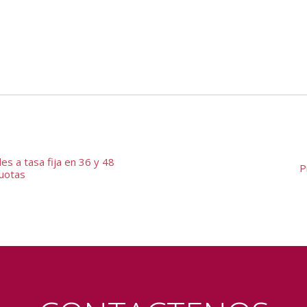
s a tasa fija en 36 y 48
P
uotas