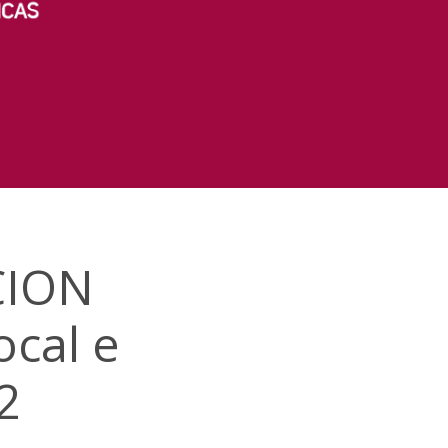
CION
cal e
2