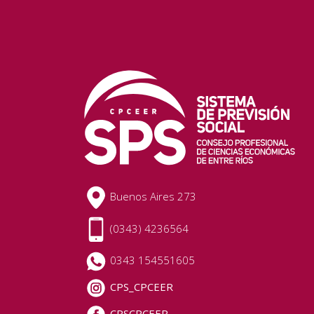
Buenos Aires 273
(0343) 4236564
0343 154551605
CPS_CPCEER
CPSCPCEER