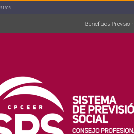
551605
Beneficios Prevision